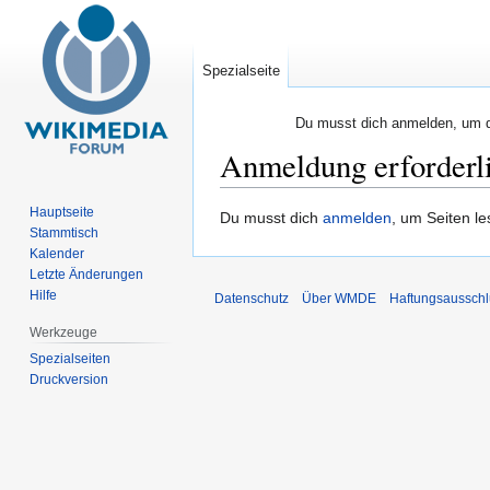
Spezialseite
Du musst dich anmelden, um di
Anmeldung erforderl
Hauptseite
Zur
Zur
Du musst dich
anmelden
, um Seiten l
Stammtisch
Navigation
Suche
Kalender
springen
springen
Letzte Änderungen
Hilfe
Datenschutz
Über WMDE
Haftungsausschl
Werkzeuge
Spezialseiten
Druckversion